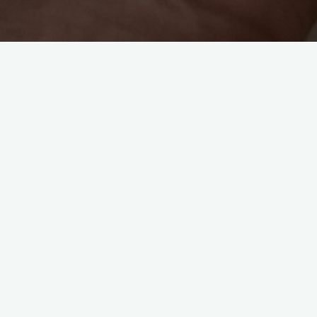
dystrybutor
poradnik
wybór
zakup
Jak wybrać najlepszego
dystrybutora sprzętu