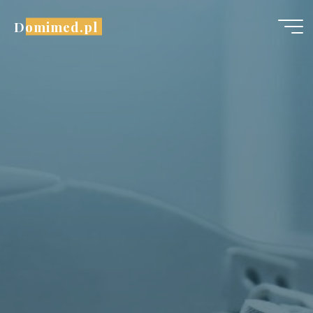
Przejdź
Domimed.pl
do
treści