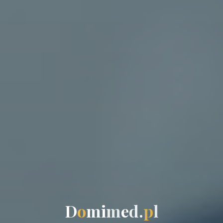
D
o
m
i
m
e
d
.
p
l