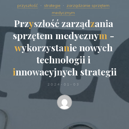
przyszłość
strategie
zarządzanie sprzętem
medycznym
P
r
z
y
s
z
ł
o
ś
ć
z
a
r
z
ą
d
z
a
n
i
a
s
p
r
z
ę
t
e
m
m
e
d
y
c
z
n
y
m
-
w
y
k
o
r
z
y
s
t
a
n
i
e
n
o
w
y
c
h
t
e
c
h
n
o
l
o
g
i
i
i
i
n
n
o
w
a
c
y
j
n
y
c
h
s
t
r
a
t
e
g
i
i
2024-01-03