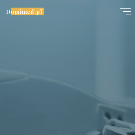
Przejdź
Domimed.pl
do
treści